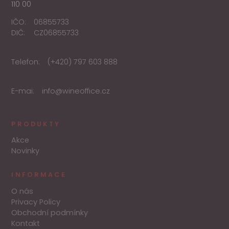
110 00
IČO:
06855733
DIČ:
CZ06855733
Telefon:
(+420) 797 603 888
E-mai:
info@wineoffice.cz
PRODUKTY
Akce
Novinky
INFORMACE
O nás
Privacy Policy
Obchodní podmínky
Kontakt