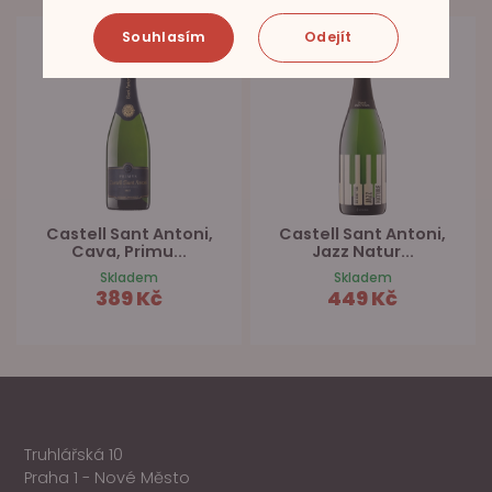
Souhlasím
Odejít
Castell Sant Antoni,
Castell Sant Antoni,
Cava, Primu...
Jazz Natur...
Skladem
Skladem
389 Kč
449 Kč
Truhlářská 10
Praha 1 - Nové Město