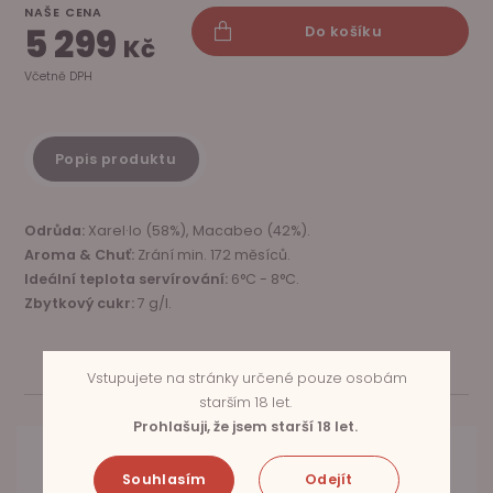
NAŠE CENA
5 299
Do košíku
Kč
Včetně DPH
Popis produktu
Odrůda:
Xarel·lo (58%), Macabeo (42%).
Aroma & Chuť
:
Zrání min. 172 měsíců.
Ideální teplota servírování:
6°C - 8°C.
Zbytkový cukr:
7 g/l.
Vstupujete na stránky určené pouze osobám
SOUVISEJÍCÍ PRODUKTY
starším 18 let.
Prohlašuji, že jsem starší 18 let.
Souhlasím
Odejít