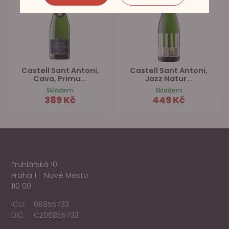
Castell Sant Antoni,
Castell Sant Antoni,
Cava, Primu...
Jazz Natur...
Skladem
Skladem
389 Kč
449 Kč
Truhlářská 10
Praha 1 - Nové Město
110 00
IČO:
06855733
DIČ:
CZ06855733