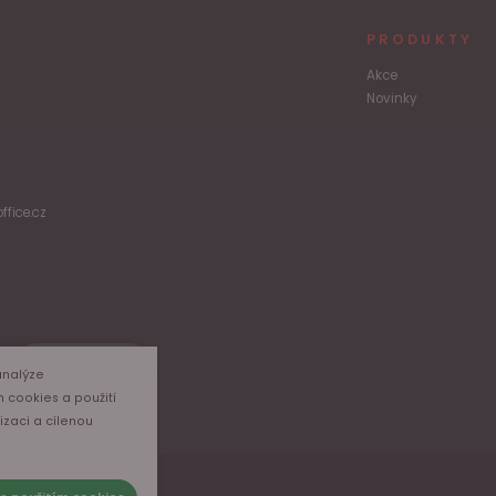
PRODUKTY
Akce
Novinky
ffice.cz
Odběr
analýze
m cookies a použití
izaci a cílenou