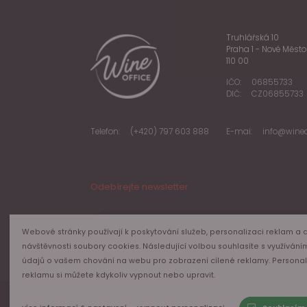
Truhlářská 10
Praha 1 - Nové Město
110 00
IČO:
06855733
DIČ:
CZ06855733
Telefon:
(+420) 797 603 888
E-mai:
info@wineo
Odebírejte newsletter
Váš E-Mail
Webové stránky používají k poskytování služeb, personalizaci reklam a 
návštěvnosti soubory cookies. Následující volbou souhlasíte s využívání
údajů o vašem chování na webu pro zobrazení cílené reklamy. Personal
reklamu si můžete kdykoliv vypnout nebo upravit.
Zásady ochrany osobních údajů a zásady cookies