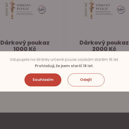
Dárkový poukaz
Dárkový poukaz
1000 Kč
2000 Kč
Skladem na prodejně
Skladem na prodejně
Vstupujete na stránky určené pouze osobám starším 18 let.
1 000 Kč
2 000 Kč
Prohlašuji, že jsem starší 18 let.
Do košíku
Do košíku
Souhlasím
Odejít