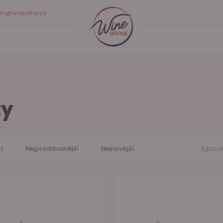
nfo@wineoffice.cz
zy
í
Nejprodávanější
Nejnovější
3 prod