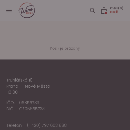
Košík(0)
0 Kč
Košík je prázdný
Truhlářská 10
Praha 1 - Nové Město
110 00
IČO:
06855733
DIČ:
CZ06855733
Telefon:
(+420) 797 603 888