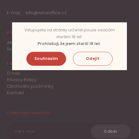
E-mai:
info@wineoffice.cz
Vstupujete na stránky určené pouze osobám
PRODUKTY
starším 18 let.
Akce
Prohlašuji, že jsem starší 18 let.
Novinky
Souhlasím
Odejít
INFORMACE
O nás
Privacy Policy
Obchodní podmínky
Kontakt
Odebírejte newsletter
Odběr
Váš E-Mail