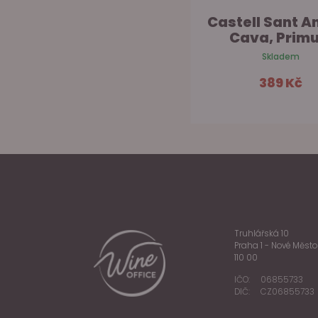
Rezabal Brut Nature
Castell Sant An
Cava, Primu.
Skladem
Skladem
729 Kč
389 Kč
Do košíku
Do ko
Truhlářská 10
Praha 1 - Nové Město
110 00
IČO:
06855733
DIČ:
CZ06855733