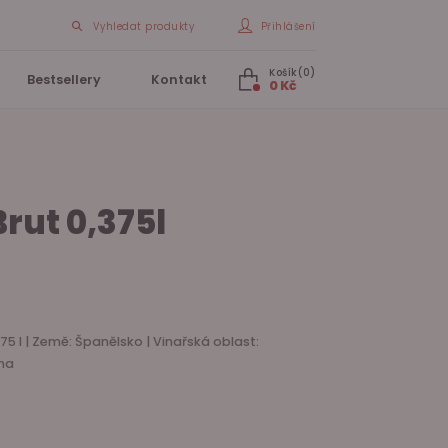
Vyhledat produkty
Přihlášení
Košík(0)
Bestsellery
Kontakt
0 Kč
rut 0,375l
.75 l | Země: Španělsko | Vinařská oblast:
ona