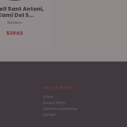
ell Sant Antoni,
Nadal Brut Reserva
Camí Del S...
Skladem na prodejně
Skladem
409 Kč
539 Kč
Do košíku
Do košíku
INFORMACE
O nás
Privacy Policy
Obchodní podmínky
Kontakt