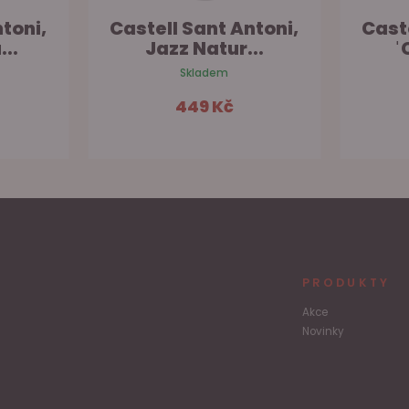
toni,
Castell Sant Antoni,
Cast
..
Jazz Natur...
ˈ
Skladem
449 Kč
šíku
Do košíku
PRODUKTY
Akce
Novinky