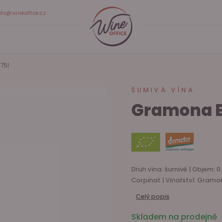
nfo@wineoffice.cz
75l
ŠUMIVÁ VÍNA
Gramona B
Druh vína: šumivé | Objem: 0
Corpinat | Vinařství: Gram
Celý popis
Skladem na prodejně