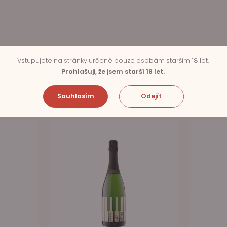
Vstupujete na stránky určené pouze osobám starším 18 let.
Prohlašuji, že jsem starší 18 let.
SOUVISEJÍCÍ PRODUKTY
Souhlasím
Odejít