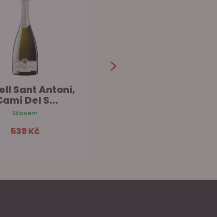
ell Sant Antoni,
Nadal Brut Reserva
Camí Del S...
Skladem na prodejně
Skladem
409 Kč
539 Kč
Do košíku
Do košíku