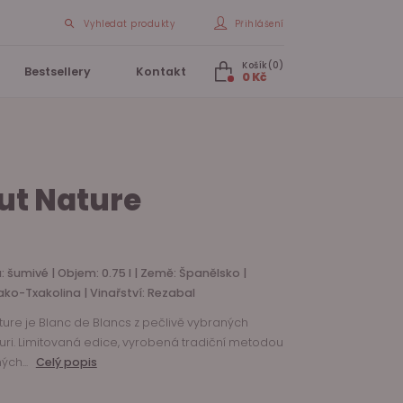
Vyhledat produkty
Přihlášení
Košík(0)
Bestsellery
Kontakt
0 Kč
ut Nature
: šumivé | Objem: 0.75 l | Země: Španělsko |
ako-Txakolina | Vinařství: Rezabal
ture je Blanc de Blancs z pečlivě vybraných
ri. Limitovaná edice, vyrobená tradiční metodou
ch...
Celý popis