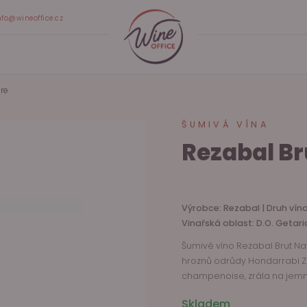
nfo@wineoffice.cz
re
ŠUMIVÁ VÍNA
Rezabal Br
Výrobce: Rezabal | Druh vína
Vinařská oblast: D.O. Getari
Šumivé víno Rezabal Brut Na
hroznů odrůdy Hondarrabi Zu
champenoise, zrála na jemný
Skladem