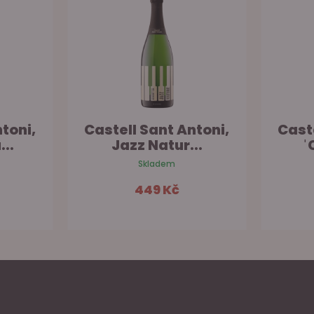
toni,
Castell Sant Antoni,
Cast
..
Jazz Natur...
ˈ
Skladem
449 Kč
šíku
Do košíku