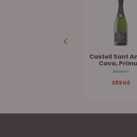
ˈRoig Boigˈ
Castell Sant An
Ancestral
Cava, Primu.
Skladem na prodejně
Skladem
449 Kč
389 Kč
Do košíku
Do ko