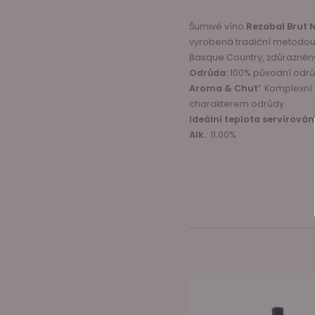
Šumivé víno
Rezabal Brut 
vyrobená tradiční metodou
Basque Country, zdůrazněný 
Odrůda:
100% původní odrůda
Aroma & Chut’
: Komplexní
charakterem odrůdy.
Ideální teplota servírován
Alk.
:
11.00%