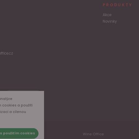
PRODUKTY
Akce
Novinky
ffice.cz
Odběr
analýze
m cookies a použití
izaci a cílenou
s použitím cookies
Wine Office