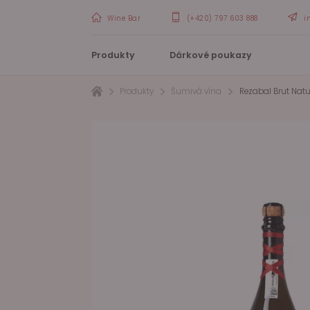
Wine Bar
(+420) 797 603 888
i
Produkty
Dárkové poukazy
Produkty
Šumivá vína
Rezabal Brut Natu