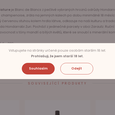
Nature
je Blanc de Blancs z pečlivě vybraných hroznů odrůdy Hondarrab
 champenoise, zrála na jemných kalech po dobu minimálně 18 měsíc
červenou stuhou kolem hrdla láhve, odkazuje na naši kulturu a tradici
 Hondarrabi Zuri. Pochází z jedinečné parcely v obci Zarautz. Ruční 
 ovocnost s tóny mandlí a bílých květů, které se snoubí s minerální k
í
: 6 - 8°C.
Vstupujete na stránky určené pouze osobám starším 18 let.
Prohlašuji, že jsem starší 18 let.
Souhlasím
Odejít
SOUVISEJÍCÍ PRODUKTY