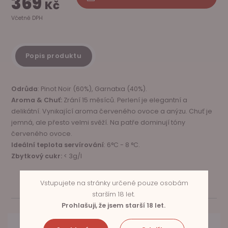
369
Kč
Včetně DPH
Popis produktu
Odrůda
: Pinot Noir (60%), Garnatxa (40%).
Aroma & Chuť:
Zrání 15 měsíců. Perlení je elegantní a
delikátní. Vynikající aroma červeného ovoce a anýzu. Chuť je
jemná, ale přesto velmi svěží. Na patře dominují tóny
červeného ovoce.
Ideální teplota servírování
: 6°C - 8 °C.
Zbytkový cukr:
< 3g/l
Vstupujete na stránky určené pouze osobám
starším 18 let.
SOUVISEJÍCÍ PRODUKTY
Prohlašuji, že jsem starší 18 let.