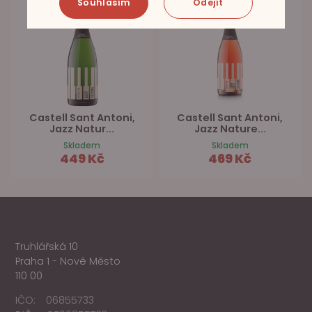
Souhlasím
Odejít
Castell Sant Antoni,
Castell Sant Antoni,
Jazz Natur...
Jazz Nature...
Skladem
Skladem
449 Kč
469 Kč
Truhlářská 10
Praha 1 - Nové Město
110 00
IČO:
06855733