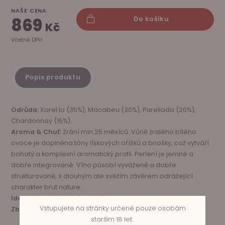
NAŠE CENA
869
Do košíku
Kč
Včetně DPH
Popis produktu
Odrůda:
Xarel·lo (35%), Macabeu (30%), Parellada (20%),
Chardonnay (15%).
Aroma & Chuť:
Zrání min 25 měsíců. Vůně zralého bílého
ovoce je doplněna tóny lískových oříšků a briošky, což vytváří
bohatý a komplexní aromatický profil. Perlení je jemné a
dobře integrované. Víno působí vyváženě a dobře
strukturovaně, s dlouhým ale svěžím závěrem odrážející
charakter brut nature.
Ideální teplota servírování:
6°C - 8 °C.
Vstupujete na stránky určené pouze osobám
Zbytkový cukr:
< 3g/l
starším 18 let.