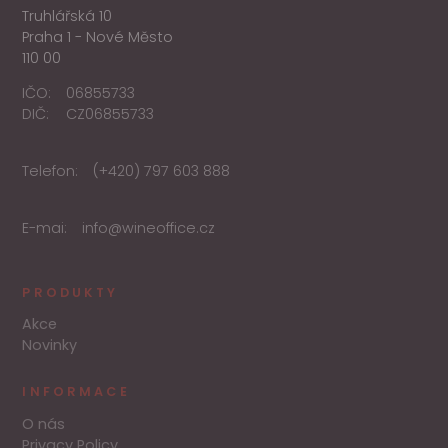
Truhlářská 10
Praha 1 - Nové Město
110 00
IČO:
06855733
DIČ:
CZ06855733
Telefon:
(+420) 797 603 888
E-mai:
info@wineoffice.cz
PRODUKTY
Akce
Novinky
INFORMACE
O nás
Privacy Policy