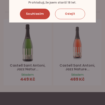
Prohlašuji, že jsem starší 18 let.
SOUVISEJÍCÍ PRODUKTY
Souhlasím
Odejít
Castell Sant Antoni,
Castell Sant Antoni,
Jazz Natur...
Jazz Nature...
Skladem
Skladem
449 Kč
469 Kč