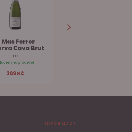
l Mas Ferrer
El Mas Ferrer
erva Cava Brut
Reserva Cava Brut
...
...
kladem na prodejně
Skladem na prodejně
369 Kč
359 Kč
Do košíku
Do košíku
INFORMACE