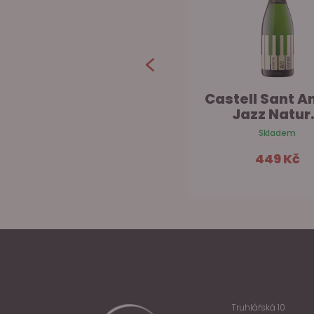
El Grifo ˈAncestralˈ
Castell Sant An
Pét-Nat
Jazz Natur.
Skladem na prodejně
Skladem
809 Kč
449 Kč
Do košíku
Do ko
Truhlářská 10