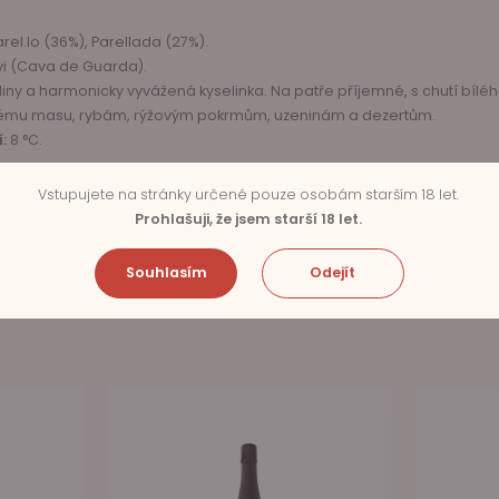
el.lo (36%), Parellada (27%).
vi (Cava de Guarda).
ny a harmonicky vyvážená kyselinka. Na patře příjemné, s chutí bíl
lému masu, rybám, rýžovým pokrmům, uzeninám a dezertům.
í:
8 °C.
Vstupujete na stránky určené pouze osobám starším 18 let.
Prohlašuji, že jsem starší 18 let.
Souhlasím
Odejít
SOUVISEJÍCÍ PRODUKTY