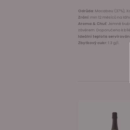
Odrůda:
Macabeu (37%), Xar
Zrání:
min 12 měsíců na láh
Aroma & Chuť:
Jemné bubli
závěrem. Doporučeno k bí
Ideální teplota servírován
Zbytkový cukr:
1.3 g/l.