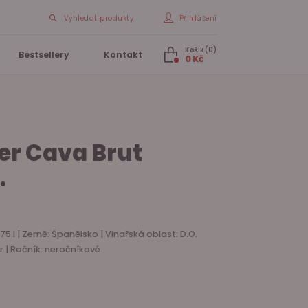
Vyhledat produkty
Přihlášení
Košík(0)
Bestsellery
Kontakt
0 Kč
rer Cava Brut
.
75 l | Země: Španělsko | Vinařská oblast: D.O.
er | Ročník: neročníkové