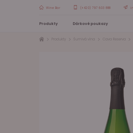
Wine Bar
(+420) 797 603 888
i
Produkty
Dárkové poukazy
Produkty
Šumivá vína
Cava Reserva