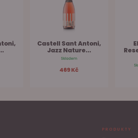
toni,
Castell Sant Antoni,
E
..
Jazz Nature...
Res
Skladem
S
469 Kč
šíku
Do košíku
PRODUKTY