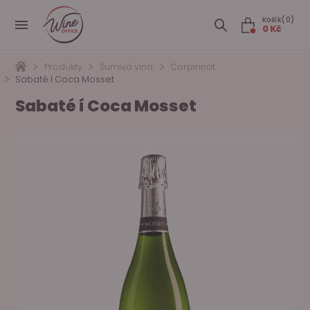
Košík(0)
0 Kč
Produkty
Šumivá vína
Corpinnat
Sabaté í Coca Mosset
Sabaté í Coca Mosset