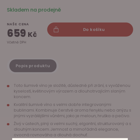
Skladem na prodejně
NAŠE CENA
659
Do košíku
Kč
Včetně DPH
Popis produktu
Toto šumivé víno je složité, důsledné při zrání, s vyváženou
kyselostí, květinovým výrazem a dlouhotrvajícím slaným
koncem.
Kvalitní šumivé víno s velmi dobře integrovanými
bublinami. Kombinuje čerstvé aroma fenyklu nebo anýzu s
jinými vyzrálějšími vůněmi, jako je meloun, hruška a pečivo.
Živý v ústech, plný a velmi suchý, elgantní, strukturovaný a s
dlouhým koncem. Jemnost a mimořádná elegance,
ovocná rovnováha a dlouhá dochuť.