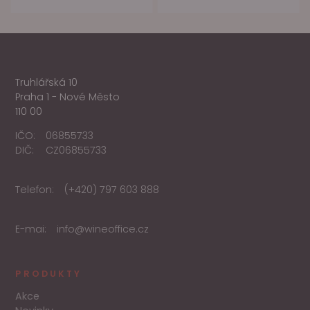
Truhlářská 10
Praha 1 - Nové Město
110 00
IČO:
06855733
DIČ:
CZ06855733
Telefon:
(+420) 797 603 888
E-mai:
info@wineoffice.cz
PRODUKTY
Akce