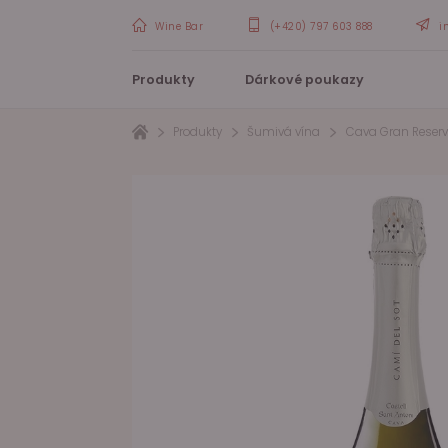
Wine Bar
(+420) 797 603 888
i
Produkty
Dárkové poukazy
Produkty
Šumivá vína
Cava Gran Reser