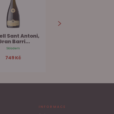
ell Sant Antoni,
Castell Sant Antoni,
Gran Barri...
ˈCamí Del S...
Skladem
Skladem
749 Kč
1 059 Kč
Do košíku
Do košíku
INFORMACE