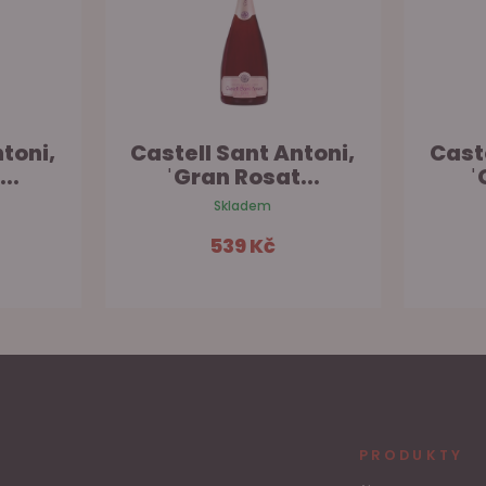
toni,
Castell Sant Antoni,
Cast
..
ˈGran Rosat...
ˈ
Skladem
539 Kč
šíku
Do košíku
PRODUKTY