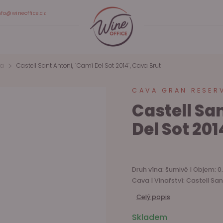
nfo@wineoffice.cz
va
Castell Sant Antoni, ˈCamí Del Sot 2014ˈ, Cava Brut
CAVA GRAN RESER
Castell Sa
Del Sot 201
Druh vína: šumivé | Objem: 0.
Cava | Vinařství: Castell San
Celý popis
Skladem