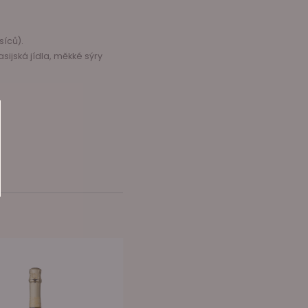
síců).
asijská jídla, měkké sýry