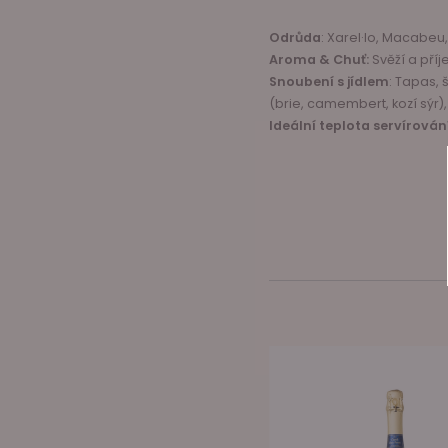
Odrůda
: Xarel·lo, Macabeu
Aroma & Chuť:
Svěží a pří
Snoubení s jídlem
: Tapas, 
(brie, camembert, kozí sýr
Ideální teplota servírován