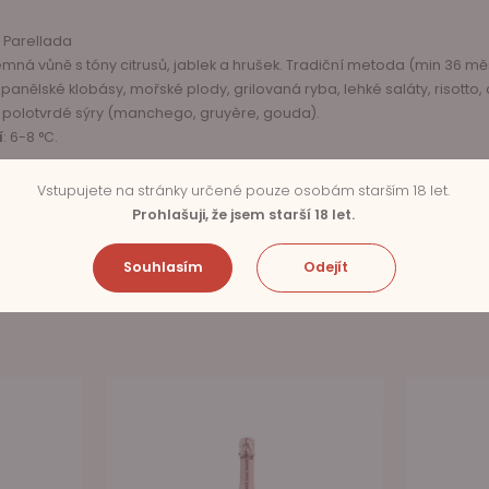
, Parellada
jemná vůně s tóny citrusů, jablek a hrušek. Tradiční metoda (min 36 mě
španělské klobásy, mořské plody, grilovaná ryba, lehké saláty, risotto, 
), polotvrdé sýry (manchego, gruyère, gouda).
í
: 6-8 °C.
Vstupujete na stránky určené pouze osobám starším 18 let.
Prohlašuji, že jsem starší 18 let.
Souhlasím
Odejít
SOUVISEJÍCÍ PRODUKTY