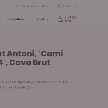
Vyhledat produkty
Přihlášení
Košík(0)
Bestsellery
Kontakt
0 Kč
VA
nt Antoni, ˈCamí
4ˈ, Cava Brut
75 l | Země: Španělsko | Vinařská oblast: D.O.
t Antoni | Ročník: 2014