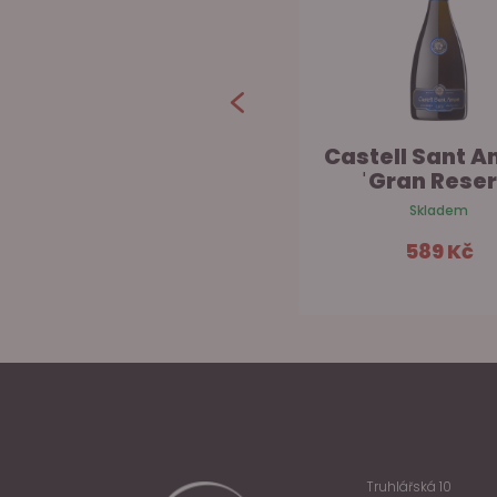
Oliver Viticultors
Castell Sant An
ˈGemma Gran R...
ˈGran Reser.
Skladem na prodejně
Skladem
1 299 Kč
589 Kč
Do košíku
Do ko
Truhlářská 10