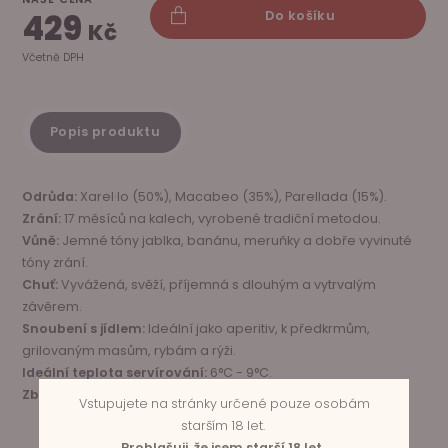
429
Do košíku
Kč
Včetně DPH
Popis produktu
Odrůda:
Xarel·lo (50%), Macabeo (35%), Parellada (15%).
Zrání:
17 měsíců na kalech, vyrobené tradiční metodou.
Vůně:
Jemné tóny jablka, banánu, meruňky a dobře vyvinuté
tóny zrání.
Chuť:
Vyvážená, svěží, příjemná s dlouhým a vytrvalým
závěrem.
Snoubení s jídlem:
Ideální jako aperitiv, k předkrmům,
grilovaným masům, rybám a rýži.
Ideální teplota servírování:
6°C - 9°C.
Zbytkový cukr:
0.2 g/l
Vstupujete na stránky určené pouze osobám
starším 18 let.
Prohlašuji, že jsem starší 18 let.