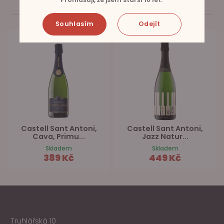
SOUVISEJÍCÍ PRODUKTY
Souhlasím
Odejít
Castell Sant Antoni,
Castell Sant Antoni,
Cava, Primu...
Jazz Natur...
Skladem
Skladem
389 Kč
449 Kč
Truhlářská 10