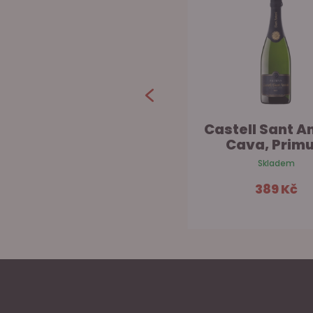
Rezabal Brut Nature
Castell Sant An
Cava, Primu.
Skladem
Skladem
729 Kč
389 Kč
Do košíku
Do ko