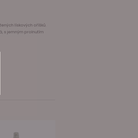
ných lískových oříšků.
, s jemným prolnutím