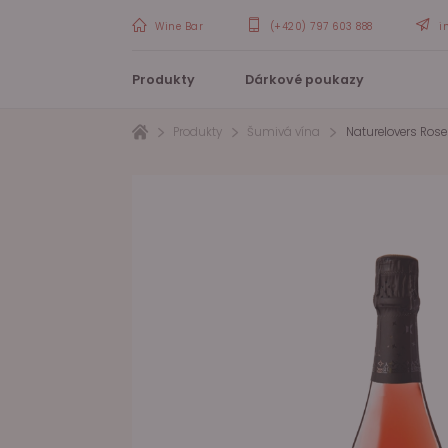
Wine Bar
(+420) 797 603 888
i
Produkty
Dárkové poukazy
Produkty
Šumivá vína
Naturelovers Rose