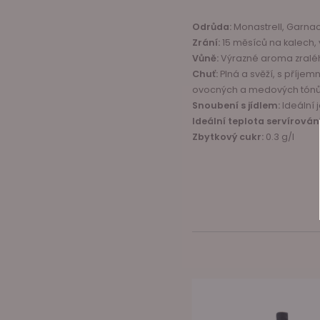
Odrůda:
Monastrell, Garna
Zrání:
15 měsíců na kalech,
Vůně:
Výrazné aroma zraléh
Chuť:
Plná a svěží, s příj
ovocných a medových tónů 
Snoubení s jídlem:
Ideální 
Ideální teplota servírování
Zbytkový cukr:
0.3 g/l