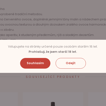
cha.
 vyrobené tradiční metodou.
o červeného ovoce, doplněné jemnými tóny malin a nádechem praže
emnou ovocnou texturou a dlouhým dozvukem zralého ovoce.
harmonická
v závěru.
jako aperitiv, k studeným předkrmům, rýži a sladkým dezertům.
:
7°C - 9°C.
Vstupujete na stránky určené pouze osobám starším 18 let.
Prohlašuji, že jsem starší 18 let.
Souhlasím
Odejít
SOUVISEJÍCÍ PRODUKTY