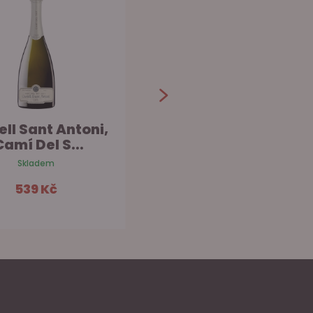
ell Sant Antoni,
Nadal Brut Reserva
Camí Del S...
Skladem na prodejně
Skladem
409 Kč
539 Kč
Do košíku
Do košíku