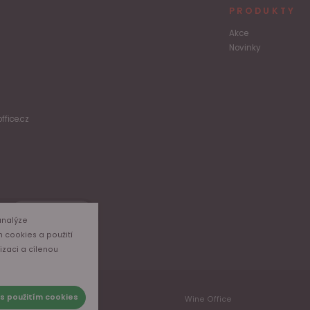
PRODUKTY
Akce
Novinky
ffice.cz
Odběr
analýze
m cookies a použití
izaci a cílenou
s použitím cookies
Wine Office