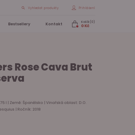
Vyhledat produkty
Přihlášení
Košík(0)
Bestsellery
Kontakt
0 Kč
rs Rose Cava Brut
serva
75 l | Země: Španělsko | Vinařská oblast: D.O.
esquius | Ročník: 2018