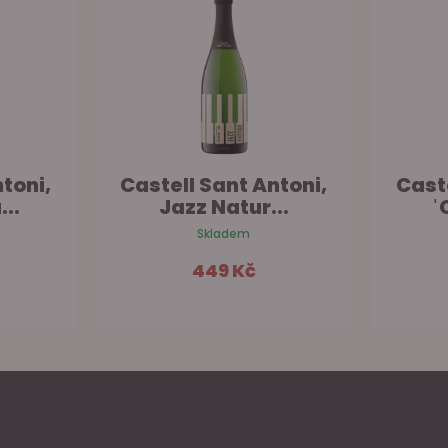
toni,
Castell Sant Antoni,
Cast
..
Jazz Natur...
ˈ
Skladem
449 Kč
šíku
Do košíku