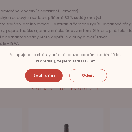
namického vinařství s certifikací Demeter)
ských dubových sudech, přičemž 33 % sudů je nových.
ta zralého lesního ovoce – ostružin a černého rybízu. Květinové tóny 
ky, pepře, tabáku a jemnými čokoládovými tóny. Středně plné tělo, do
 a náznak tapenády, které doplňuje dlouhý a svěží závěr.
:
15 - 18°C.
Vstupujete na stránky určené pouze osobám starším 18 let.
Prohlašuji, že jsem starší 18 let.
Souhlasím
Odejít
SOUVISEJÍCÍ PRODUKTY