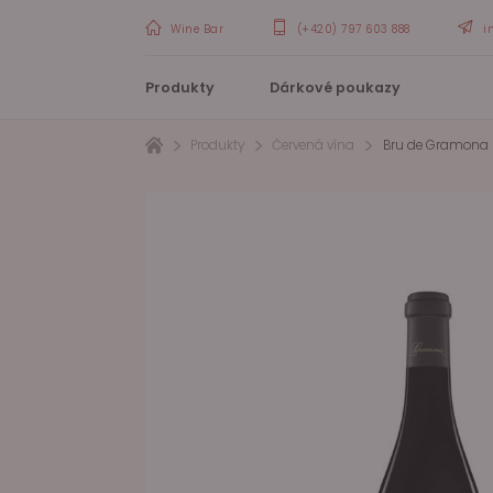
Wine Bar
(+420) 797 603 888
i
Produkty
Dárkové poukazy
Produkty
Červená vína
Bru de Gramona