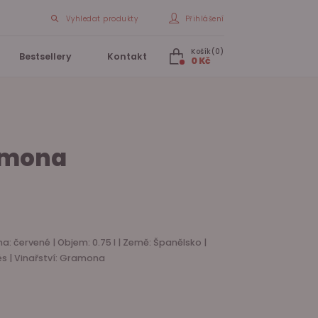
Vyhledat produkty
Přihlášení
Košík(0)
Bestsellery
Kontakt
0 Kč
amona
: červené | Objem: 0.75 l | Země: Španělsko |
és | Vinařství: Gramona