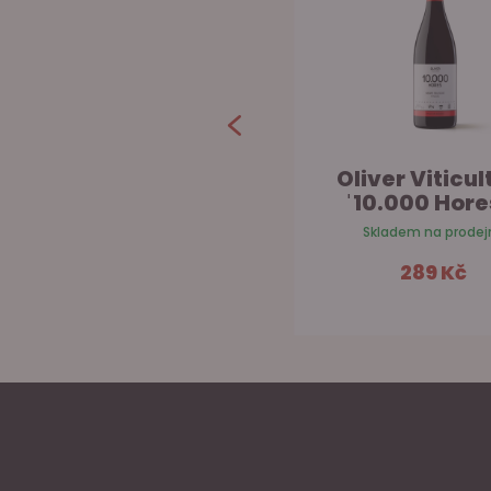
Rioja Gran Vino
Oliver Viticul
Garnacha
ˈ10.000 Hores
Usarralde
Skladem na prodej
Skladem na prodejně
289 Kč
450 Kč
Do košíku
Do ko