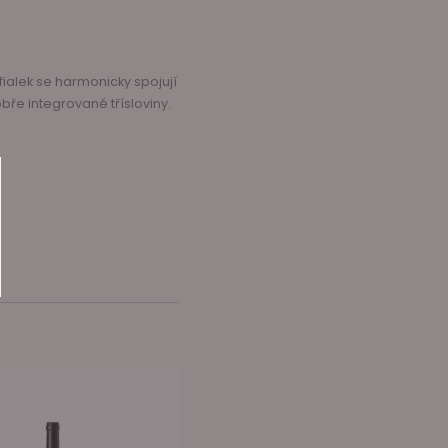
fialek se harmonicky spojují
bře integrované třísloviny.