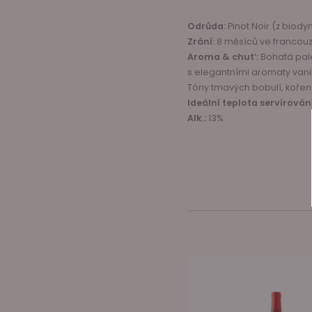
Odrůda:
Pinot Noir (z biody
Zrání:
8 měsíců ve francouz
Aroma & chut’:
Bohatá pale
s elegantními aromaty vanil
Tóny tmavých bobulí, koření
Ideální teplota servírování
Alk.:
13%