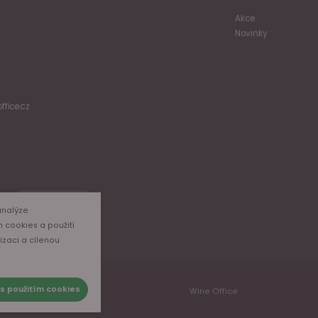
Akce
Novinky
ffice.cz
Odběr
analýze
m cookies a použití
izaci a cílenou
s použitím cookies
Wine Office