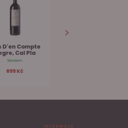
 D'en Compte
'Once', Galgo
gre, Cal Pla
Skladem
Skladem
319 Kč
699 Kč
Do košíku
Do košíku
INFORMACE