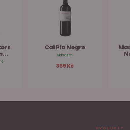
tors
Cal Pla Negre
Mas
...
Ne
Skladem
ně
359 Kč
šíku
Do košíku
PRODUKTY