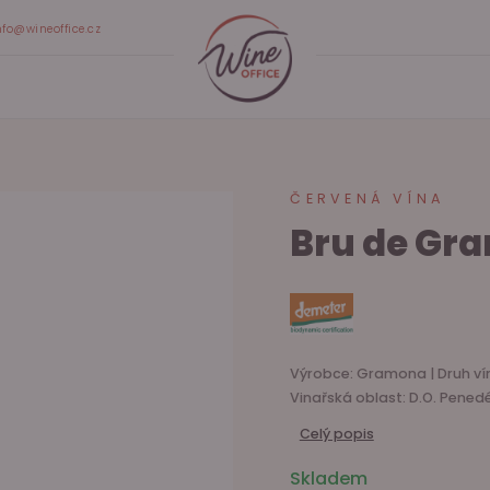
nfo@wineoffice.cz
ČERVENÁ VÍNA
Bru de Gr
Výrobce: Gramona | Druh vína
Vinařská oblast: D.O. Pened
Celý popis
Skladem