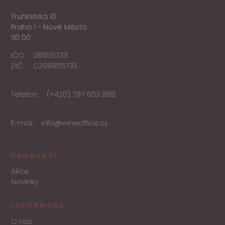
Truhlářská 10
Praha 1 - Nové Město
110 00
IČO:
06855733
DIČ:
CZ06855733
Telefon:
(+420) 797 603 888
E-mai:
info@wineoffice.cz
PRODUKTY
Akce
Novinky
INFORMACE
O nás