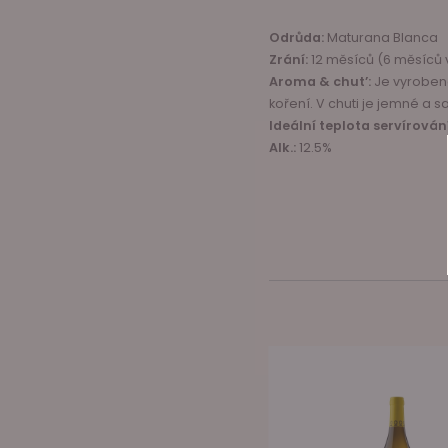
Odrůda:
Maturana Blanca
Zrání:
12 měsíců (6 měsíců 
Aroma & chut’:
Je vyrobeno
koření. V chuti je jemné a
Ideální teplota servírování
Alk.:
12.5%