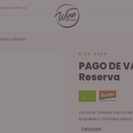
nfo@wineoffice.cz
Blanco Reserva
BÍLÁ VÍNA
PAGO DE V
Reserva
Výrobce: Viñedos Ruiz Jiménez
Španělsko | Vinařská oblast:
Celý popis