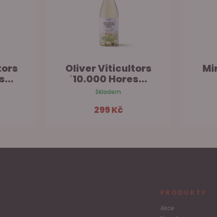
tors
Oliver Viticultors
Mi
...
ˈ10.000 Hores...
Skladem
299 Kč
šíku
Do košíku
PRODUKTY
Akce