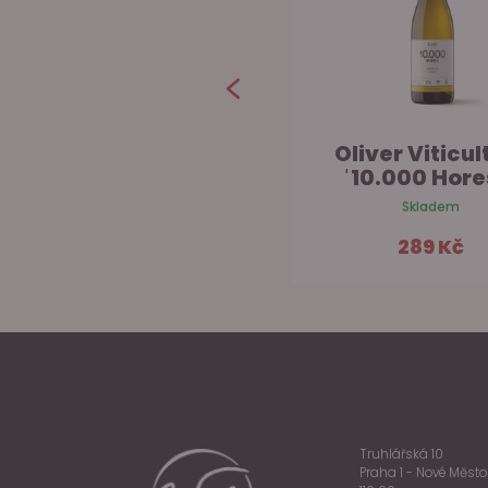
Txakoli Rezabal
Oliver Viticul
Rose
ˈ10.000 Hores
Skladem na prodejně
Skladem
349 Kč
289 Kč
Do košíku
Do ko
Truhlářská 10
Praha 1 - Nové Město