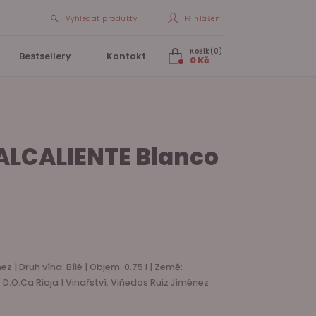
Vyhledat produkty
Přihlášení
Košík(0)
Bestsellery
Kontakt
0 Kč
ALCALIENTE Blanco
 | Druh vína: Bílé | Objem: 0.75 l | Země:
 D.O.Ca Rioja | Vinařství: Viñedos Ruiz Jiménez