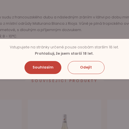
v sudu z francouzského dubu a následným zráním v láhvi po dobu min
 z místní odrůdy Maturana Blanca z Rioja. Vůně je plná tropického ov
 sametové, s dlouhým a příjemným dozvukem.
:
8 - 10°C.
Vstupujete na stránky určené pouze osobám starším 18 let.
Prohlašuji, že jsem starší 18 let.
Souhlasím
Odejít
SOUVISEJÍCÍ PRODUKTY