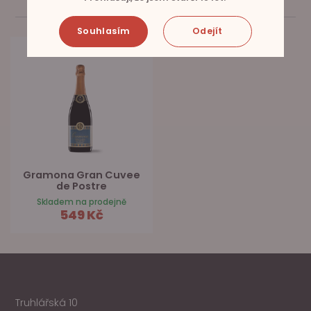
SOUVISEJÍCÍ PRODUKTY
Souhlasím
Odejít
Gramona Gran Cuvee
de Postre
Skladem na prodejně
549 Kč
Truhlářská 10