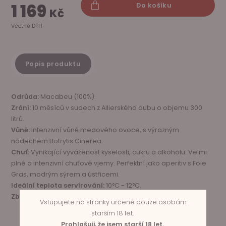
1 169
Do košíku
Kč
Včetně DPH
Popis produktu
Odrůda:
Macabeu (100%).
Zrání:
10 měsíců v sudech z Allierského dubu o objemu 300
litrů.
Vůně:
Intenzivní vůně medového ovoce, s výrazným
nádechem Botrytis Cinerea.
Chuť:
Vynikající vyváženost kyselosti, cukru a alkoholu. Velmi
plné a intenzivní chuťové vjemy. Perfektní jako aperitiv s Foie
Gras, modrým sýrem a ústřicemi.
Ideální teplota servírování:
10°C - 12°C.
Zbytkový cukr:
130 g/l.
Vstupujete na stránky určené pouze osobám
starším 18 let.
Prohlašuji, že jsem starší 18 let.