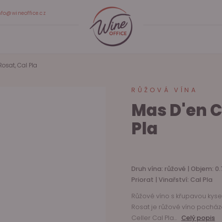
nfo@wineoffice.cz
osat, Cal Pla
RŮŽOVÁ VÍNA
Mas D'en C
Pla
Druh vína: růžové | Objem: 0.
Priorat | Vinařství: Cal Pla
Růžové víno s křupavou kyse
Rosat je růžové víno pocháze
Celler Cal Pla...
Celý popis