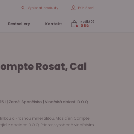
Vyhledat produkty
Přihlášení
Košík(0)
Bestsellery
Kontakt
0 Kč
ompte Rosat, Cal
75 l | Země: Španělsko | Vinařská oblast: D.O.Q.
linkou a krásnou mineralitou. Mas d'en Compte
jící z apelace D.O.Q. Priorat, vyrobené vinařstvím