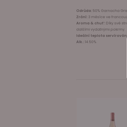
Odrůda:
50% Garnacha Gris
Zrání:
3 měsíce ve francouz
Aroma & chut’:
Díky své st
dalšími vydatnými pokrmy.
Ideální teplota servírování
Alk.:
14.50%