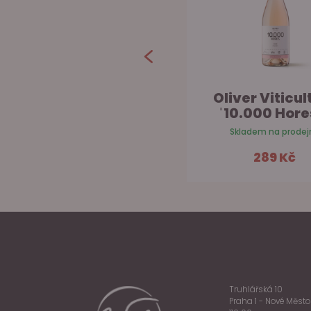
Oliver Viticul
ˈ10.000 Hores
Skladem na prodej
289 Kč
Do ko
Truhlářská 10
Praha 1 - Nové Město