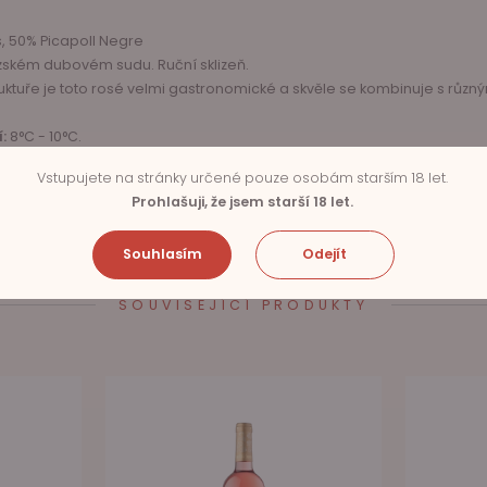
, 50% Picapoll Negre
ském dubovém sudu. Ruční sklizeň.
ruktuře je toto rosé velmi gastronomické a skvěle se kombinuje s různ
:
8°C - 10°C.
Vstupujete na stránky určené pouze osobám starším 18 let.
Prohlašuji, že jsem starší 18 let.
Souhlasím
Odejít
SOUVISEJÍCÍ PRODUKTY