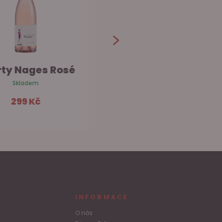
rty Nages Rosé
Osoti Rosado Joven
Skladem
Skladem
299 Kč
329 Kč
Do košíku
Do košíku
INFORMACE
O nás