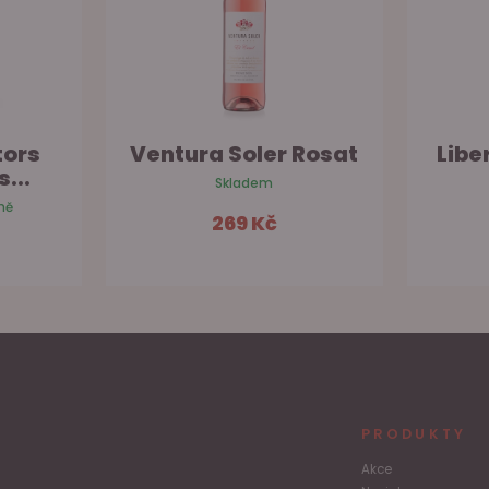
tors
Ventura Soler Rosat
Libe
...
Skladem
ně
269 Kč
šíku
Do košíku
PRODUKTY
Akce