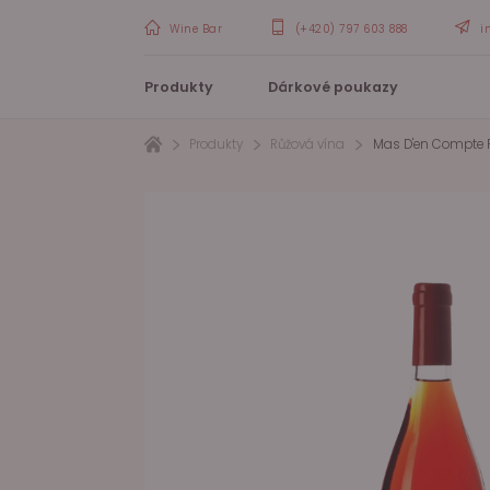
Wine Bar
(+420) 797 603 888
i
Produkty
Dárkové poukazy
Produkty
Růžová vína
Mas D'en Compte R