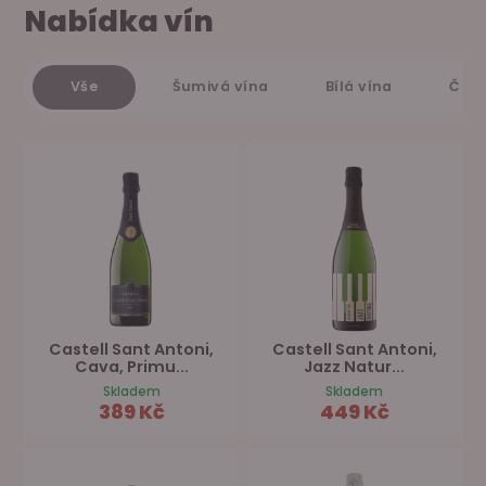
Nabídka vín
Vše
Šumivá vína
Bílá vína
Červ
Castell Sant Antoni,
Castell Sant Antoni,
Cava, Primu...
Jazz Natur...
Skladem
Skladem
389 Kč
449 Kč