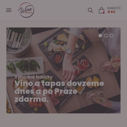
Košík(0)
0 Kč
Výhodné balíčky
Víno a tapas dovzeme
dnes a po Praze
zdarma.