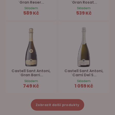
ˈGran Reser...
ˈGran Rosat...
Skladem
Skladem
589 Kč
539 Kč
Castell Sant Antoni,
Castell Sant Antoni,
ˈGran Barri...
ˈCamí Del S...
Skladem
Skladem
749 Kč
1 059 Kč
Zobrazit další produkty