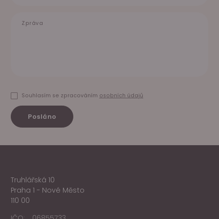
Zpráva
Souhlasím se zpracováním
osobních údajů
Posláno
Truhlářská 10
Praha 1 - Nové Město
110 00
IČO:
06855733