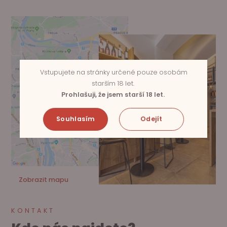
Vstupujete na stránky určené pouze osobám
starším 18 let.
Prohlašuji, že jsem starší 18 let.
Souhlasím
Odejít
Zobrazit mapu
KONTAKT