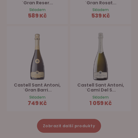
ˈGran Reser...
ˈGran Rosat...
Skladem
Skladem
589 Kč
539 Kč
Castell Sant Antoni,
Castell Sant Antoni,
ˈGran Barri...
ˈCamí Del S...
Skladem
Skladem
749 Kč
1 059 Kč
Zobrazit další produkty