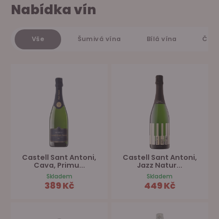
Nabídka vín
Vše
Šumivá vína
Bílá vína
Červ
Castell Sant Antoni,
Castell Sant Antoni,
Cava, Primu...
Jazz Natur...
Skladem
Skladem
389 Kč
449 Kč