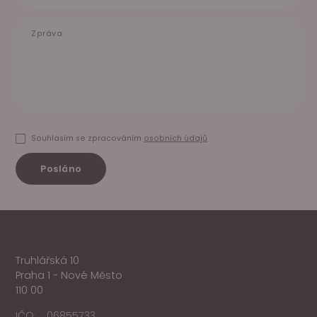
Zpráva
Souhlasím se zpracováním
osobních údajů
Posláno
Truhlářská 10
Praha 1 - Nové Město
110 00
IČO:
06855733