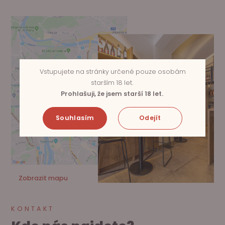
Vstupujete na stránky určené pouze osobám
starším 18 let.
Prohlašuji, že jsem starší 18 let.
Souhlasím
Odejít
Zobrazit mapu
KONTAKT