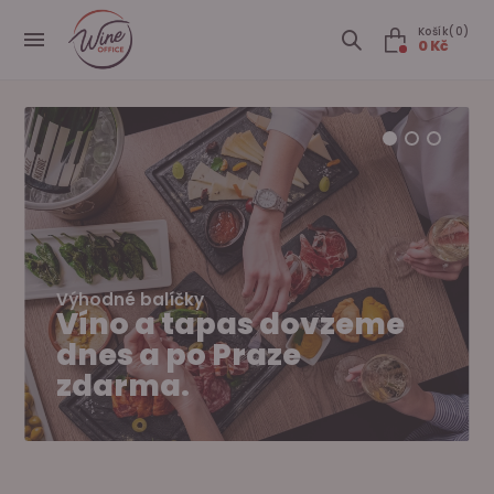
Košík(0)
0 Kč
Výhodné balíčky
Víno a tapas dovzeme
dnes a po Praze
zdarma.