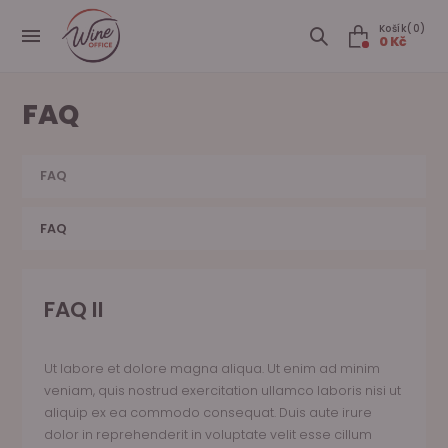
Košík(0)
0 Kč
FAQ
FAQ
FAQ
FAQ II
Ut labore et dolore magna aliqua. Ut enim ad minim
veniam, quis nostrud exercitation ullamco laboris nisi ut
aliquip ex ea commodo consequat. Duis aute irure
dolor in reprehenderit in voluptate velit esse cillum