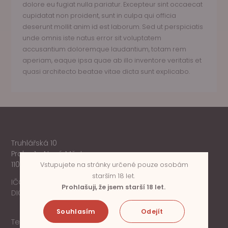
dolore eu fugiat nulla pariatur. Excepteur sint occaecat
cupidatat non proident, sunt in culpa qui officia
deserunt mollit anim id est laborum. Sed ut perspiciatis
unde omnis iste natus error sit voluptatem
accusantium doloremque laudantium, totam rem
aperiam, eaque ipsa quae ab illo inventore veritatis et
quasi architecto beatae vitae dicta sunt explicabo.
Truhlářská 10
Praha 1 - Nové Město
110 00
Vstupujete na stránky určené pouze osobám
starším 18 let.
IČO:
06855733
Prohlašuji, že jsem starší 18 let.
DIČ:
CZ06855733
Souhlasím
Odejít
Telefon:
(+420) 797 603 888