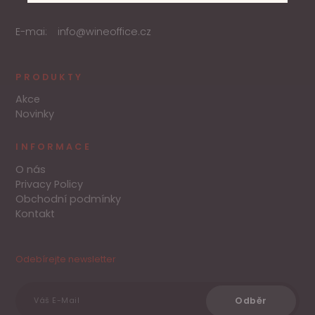
E-mai:
info@wineoffice.cz
PRODUKTY
Akce
Novinky
INFORMACE
O nás
Privacy Policy
Obchodní podmínky
Kontakt
Odebírejte newsletter
Odběr
Váš E-Mail