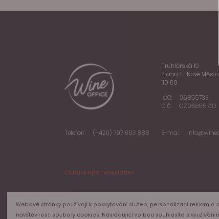
Truhlářská 10
Praha 1 - Nové Město
110 00
IČO:
06855733
DIČ:
CZ06855733
Telefon:
(+420) 797 603 888
E-mai:
info@wineo
Odebírejte newsletter
Váš E-Mail
Webové stránky používají k poskytování služeb, personalizaci reklam a 
návštěvnosti soubory cookies. Následující volbou souhlasíte s využívání