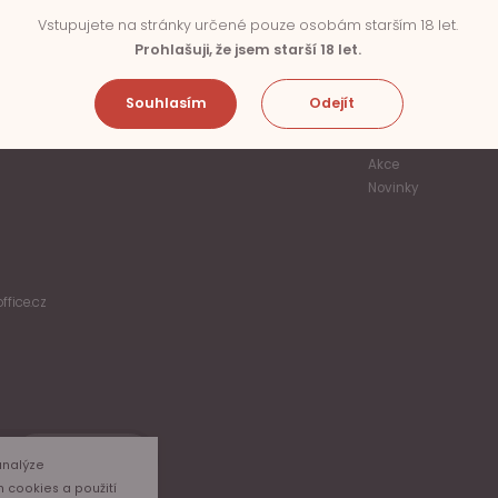
Vstupujete na stránky určené pouze osobám starším 18 let.
Prohlašuji, že jsem starší 18 let.
Souhlasím
Odejít
PRODUKTY
Akce
Novinky
ffice.cz
Odběr
analýze
m cookies a použití